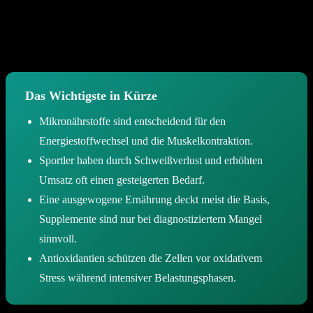
nahezu alle Stoffwechselprozesse im menschlichen Körper. Ziel
dieses Beitrags ist es, die spezifische Bedeutung dieser Nährstoffe
für aktive Menschen zu beleuchten und praxisnahe Strategien für
eine bedarfsgerechte Zufuhr aufzuzeigen.
Das Wichtigste in Kürze
Mikronährstoffe sind entscheidend für den
Energiestoffwechsel und die Muskelkontraktion.
Sportler haben durch Schweißverlust und erhöhten
Umsatz oft einen gesteigerten Bedarf.
Eine ausgewogene Ernährung deckt meist die Basis,
Supplemente sind nur bei diagnostiziertem Mangel
sinnvoll.
Antioxidantien schützen die Zellen vor oxidativem
Stress während intensiver Belastungsphasen.