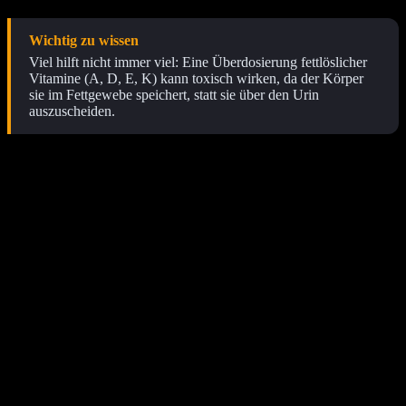
Wichtig zu wissen
Viel hilft nicht immer viel: Eine Überdosierung fettlöslicher
Vitamine (A, D, E, K) kann toxisch wirken, da der Körper
sie im Fettgewebe speichert, statt sie über den Urin
auszuscheiden.
Welche Mineralstoffe benötigen aktive
Menschen besonders?
Sportler benötigen vor allem Magnesium für die
Muskelentspannung, Eisen für den Sauerstofftransport und Calcium
für die Knochenstabilität sowie die Signalübertragung in den
Nerven. Da diese Stoffe über den Schweiß und den Urin vermehrt
ausgeschieden werden, muss die Zufuhr exakt auf die
Trainingsintensität und die individuellen Verluste abgestimmt
werden.
Eisenmangel ist beispielsweise ein häufiges Problem bei
Läuferinnen und Läufern, da durch die mechanische Belastung beim
Auftreten rote Blutkörperchen zerstört werden können (Hämolyse).
Ein niedriger Eisenspiegel führt zu schneller Ermüdung und