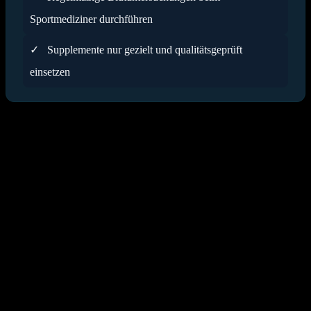
Sportmediziner durchführen
✓
Supplemente nur gezielt und qualitätsgeprüft
einsetzen
Fazit
Die Versorgung mit Vitaminen und Mineralien ist für Sportler kein
optionales Extra, sondern eine Grundvoraussetzung für Gesundheit
und Leistungsfähigkeit. Mikronährstoffe steuern komplexe Prozesse,
die von der Energiebereitstellung bis zur muskulären Regeneration
reichen. Ein bewusster Umgang mit der täglichen Ernährung bildet
dabei stets das Fundament, auf dem alle weiteren sportlichen Ziele
aufgebaut werden.
Es zeigt sich, dass individuelle Faktoren wie Trainingsintensität,
Schweißverlust und Ernährungsstil den Bedarf maßgeblich
bestimmen. Statt wahllos zu Supplementen zu greifen, empfiehlt
sich ein analytischer Ansatz: Die Kombination aus einer
nährstoffdichten Kost und gezielten medizinischen Checks stellt