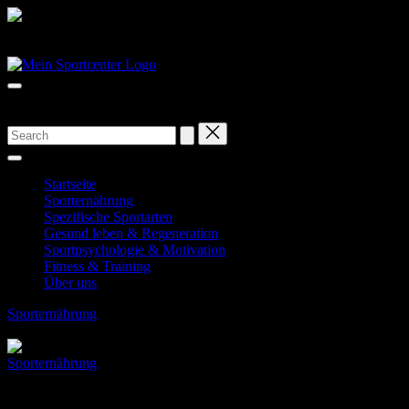
Skip
to
Dein Portal für Sportarten aller Art!
content
Ständig neue Beiträge für mehr Aktivität.
Startseite
Sporternährung
Spezifische Sportarten
Gesund leben & Regeneration
Sportpsychologie & Motivation
Fitness & Training
Über uns
Sporternährung
Vitamine & Mineralien im Sport: Mikronährstoffe
im Fokus
Posted
Sporternährung
in
Vitamine & Mineralien im Sport: