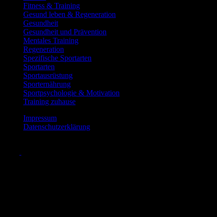
Fitness & Training
Gesund leben & Regeneration
Gesundheit
Gesundheit und Prävention
Mentales Training
Regeneration
Spezifische Sportarten
Sportarten
Sportausrüstung
Sporternährung
Sportpsychologie & Motivation
Training zuhause
Impressum
Datenschutzerklärung
Scroll
to
Top