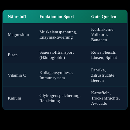
Nährstoff
Funktion im Sport
Gute Quellen
Kürbiskerne,
Muskelentspannung,
Magnesium
Vollkorn,
Enzymaktivierung
Bananen
Sauerstofftransport
Rotes Fleisch,
Eisen
(Hämoglobin)
Linsen, Spinat
Paprika,
Kollagensynthese,
Vitamin C
Zitrusfrüchte,
Immunsystem
Beeren
Kartoffeln,
Glykogenspeicherung,
Kalium
Trockenfrüchte,
Reizleitung
Avocado
Wie erkennt man einen erhöhten Bedarf
an Mikronährstoffen?