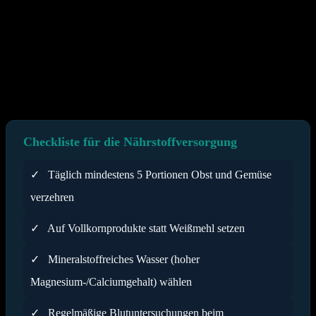
Man kann festhalten, dass isolierte Hochdosis-Präparate ohne
ärztliche Rücksprache oft mehr schaden als nützen. So können zu
hohe Dosen an Antioxidantien paradoxerweise die körpereigenen
Anpassungsprozesse an das Training (Hormesis) stören. Der Körper
benötigt einen gewissen Reiz durch freien Radikale, um stärker zu
werden. Eine unkontrollierte Einnahme unterbindet diesen Effekt
unter Umständen.
Checkliste für die Nährstoffversorgung
✓
Täglich mindestens 5 Portionen Obst und Gemüse
verzehren
✓
Auf Vollkornprodukte statt Weißmehl setzen
✓
Mineralstoffreiches Wasser (hoher
Magnesium-/Calciumgehalt) wählen
✓
Regelmäßige Blutuntersuchungen beim