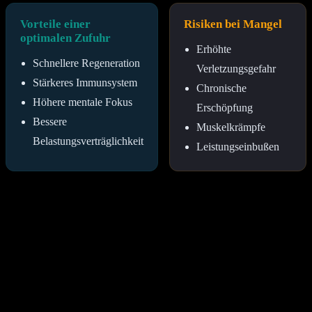
Vorteile einer
Risiken bei Mangel
optimalen Zufuhr
Erhöhte
Schnellere Regeneration
Verletzungsgefahr
Stärkeres Immunsystem
Chronische
Höhere mentale Fokus
Erschöpfung
Bessere
Muskelkrämpfe
Belastungsverträglichkeit
Leistungseinbußen
Wann sind Nahrungsergänzungsmittel im
Sport sinnvoll?
Nahrungsergänzungsmittel sollten erst dann in Erwägung gezogen
werden, wenn eine Optimierung der Basisernährung nicht ausreicht
oder ein klinisch nachgewiesener Mangel vorliegt. In Phasen
extremer Belastung, bei Reisen in Länder mit eingeschränkter
Lebensmittelqualität oder bei speziellen Ernährungsformen (z. B.
vegan) können sie eine sinnvolle Unterstützung bieten.