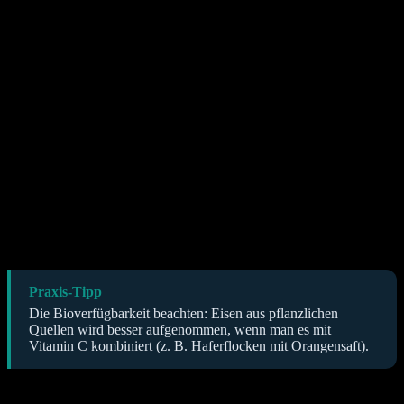
Ein erhöhter Bedarf macht sich meist schleichend durch Symptome
wie anhaltende Müdigkeit, Infektanfälligkeit, verringerte
Belastbarkeit oder langsame Wundheilung bemerkbar. Da der
Körper viele Vitamine und Mineralien nicht speichern kann, führt
eine dauerhaft hohe Trainingsintensität ohne Anpassung der
Ernährung zwangsläufig in ein Defizit.
Erfahrungsgemäß neigen besonders Athleten in Sportarten mit
Gewichtsklassen oder ästhetischem Fokus zu einer
Unterversorgung, da die Kalorienzufuhr oft restriktiv gehandhabt
wird. Hier ist es sinnvoll, regelmäßig Blutbilder (großes Blutbild
inkl. Ferritin, Vitamin D und Magnesium) anfertigen zu lassen, um
den Status objektiv zu bewerten. Nur so lässt sich feststellen, ob eine
Supplementierung tatsächlich notwendig ist.
Praxis-Tipp
Die Bioverfügbarkeit beachten: Eisen aus pflanzlichen
Quellen wird besser aufgenommen, wenn man es mit
Vitamin C kombiniert (z. B. Haferflocken mit Orangensaft).
Einflussfaktoren auf den Nährstoffumsatz