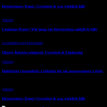
in
Hexenschuss: Dauer, Ursachen & was wirklich hilft
Posted
Allerlei
in
Lumbago Dauer: Wie lange ein Hexenschuss anhält & hilft
Posted
Gesundheit und Prävention
in
Oberer Rücken schmerzt: Ursachen & Linderung
Posted
Allerlei
in
Holistische Gesundheit: Leitfaden für ein ausgewogenes Leben
Ausgewählte Beiträge
Posted
Allerlei
in
Hexenschuss: Dauer, Ursachen & was wirklich hilft