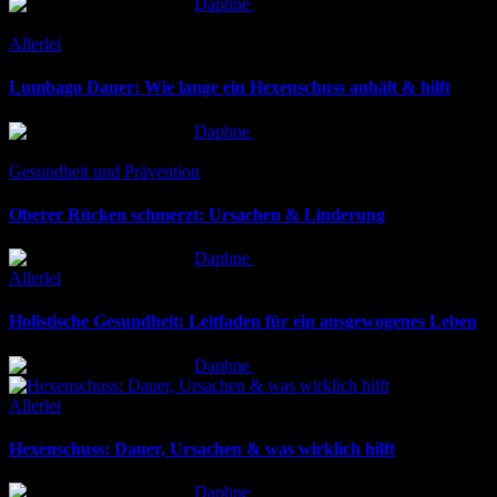
Posted
Daphne
6. April 2026
by
Posted
Allerlei
in
Lumbago Dauer: Wie lange ein Hexenschuss anhält & hilft
Posted
Daphne
6. April 2026
by
Posted
Gesundheit und Prävention
in
Oberer Rücken schmerzt: Ursachen & Linderung
Posted
Daphne
6. April 2026
by
Posted
Allerlei
in
Holistische Gesundheit: Leitfaden für ein ausgewogenes Leben
Posted
Daphne
6. April 2026
by
Posted
Allerlei
in
Hexenschuss: Dauer, Ursachen & was wirklich hilft
Posted
Daphne