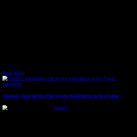
17. März 2026
Sportverletzungen Behandlung: Erfahren Sie alles über Erste Hilfe
nach der PECH-Regel, effektive Rehabilitation und den Weg zurück
zum Sport. Jetzt informi
Read More
Posted
Sportarten
in
Outdoor Sportarten: Die besten Aktivitäten in der Natur
Posted
Daphne
by