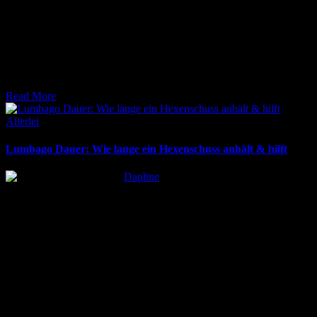
6. April 2026
Plötzlicher Hexenschuss? Informationen zur Dauer der Schmerzen,
den Ursachen und effektiven Maßnahmen zur Linderung und
Prävention. Alle Details hier!
Read More
Posted
Allerlei
in
Lumbago Dauer: Wie lange ein Hexenschuss anhält & hilft
Posted
Daphne
by