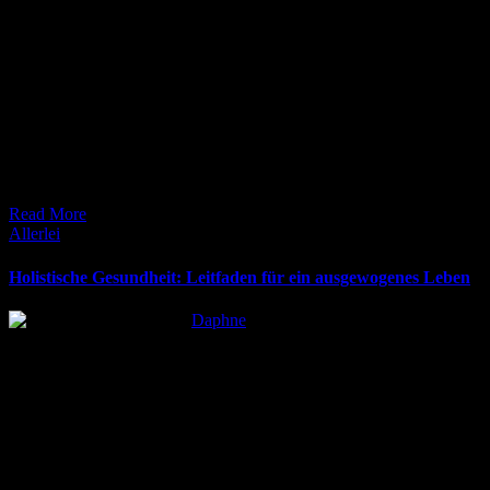
6. April 2026
Oberer Rücken schmerzt? die Ursachen, effektive Übungen und
präventive Maßnahmen, um Beschwerden langfristig zu lindern.
Alle Infos hier!
Read More
Posted
Allerlei
in
Holistische Gesundheit: Leitfaden für ein ausgewogenes Leben
Posted
Daphne
by