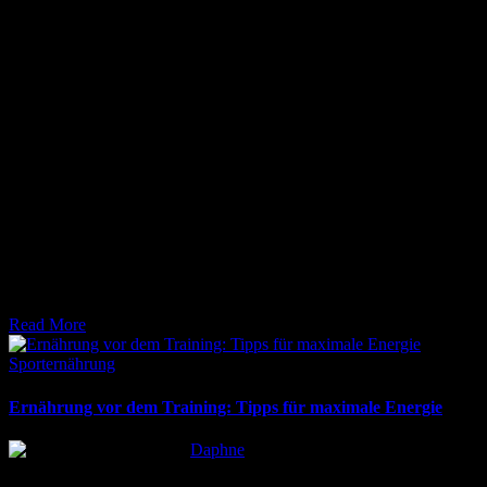
17. März 2026
Effektive Regenerationsmethoden im Sport für maximale Leistung.
Erfahren Sie alles über aktive Erholung, Schlaf und Ernährung. Jetzt
informieren!
Read More
Posted
Sporternährung
in
Ernährung vor dem Training: Tipps für maximale Energie
Posted
Daphne
by