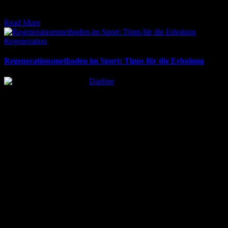
gibt es alle Infos zu Trends, Ausrüstung und gesundheitlichen
Vorteilen. Jetzt informier
Read More
Posted
Regeneration
in
Regenerationsmethoden im Sport: Tipps für die Erholung
Posted
Daphne
by