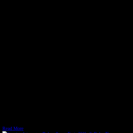
6. April 2026
Holistische Gesundheit ist ein umfassender Ansatz für ein
ausgewogenes Leben. , wie körperliche, mentale und soziale
Aspekte das Wohlbefinden b
Read More