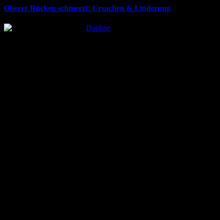
Oberer Rücken schmerzt: Ursachen & Linderung
Posted
Daphne
by