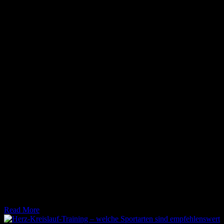
17. März 2026
Sportgeräte für zuhause: Alles über Auswahl, Platzbedarf und
Trainingseffizienz. Hier informieren und das ideale Equipment für
das Home-Gym finden!
Read More