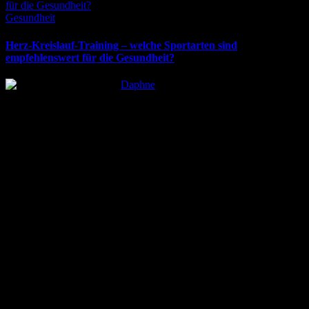
Posted
Gesundheit
in
Herz-Kreislauf-Training – welche Sportarten sind
empfehlenswert für die Gesundheit?
Posted
Daphne
by