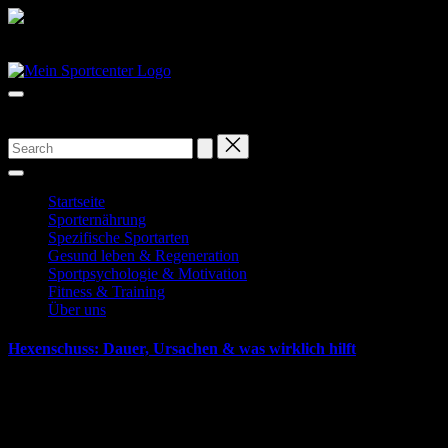
Skip
to
Dein Portal für Sportarten aller Art!
content
Ständig neue Beiträge für mehr Aktivität.
Startseite
Sporternährung
Spezifische Sportarten
Gesund leben & Regeneration
Sportpsychologie & Motivation
Fitness & Training
Über uns
Hexenschuss: Dauer, Ursachen & was wirklich hilft