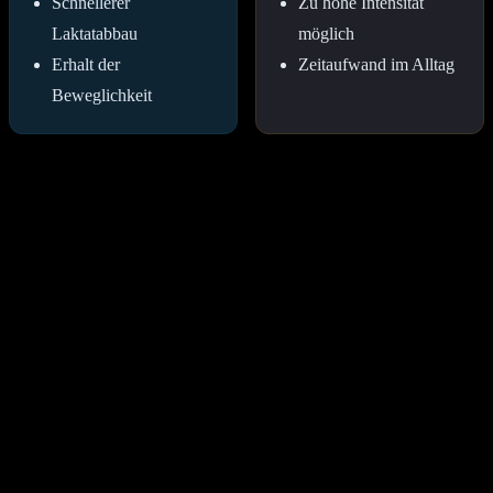
Schnellerer
Zu hohe Intensität
Laktatabbau
möglich
Erhalt der
Zeitaufwand im Alltag
Beweglichkeit
Schlaf als wichtigstes Regenerationswerkzeug
Schlaf ist die effektivste Form der passiven Regeneration. Während
der Tiefschlafphasen schüttet der Körper die höchste Konzentration
an Wachstumshormonen aus, die für die Zellerneuerung zuständig
sind. Ein chronischer Schlafmangel senkt die Testosteronwerte und
erhöht das Verletzungsrisiko massiv. Für Sportler werden oft 7 bis 9
Stunden qualitativ hochwertiger Schlaf empfohlen.
Kältetherapie und Saunagänge
Eisbäder werden häufig genutzt, um akute Entzündungsprozesse
nach extremen Belastungen zu dämpfen. Saunagänge hingegen
fördern durch die Wärme die Durchblutung und helfen bei der
mentalen Entspannung. Erfahrungsgemäß sollte Kälte eher
unmittelbar nach der Belastung und Wärme mit einem zeitlichen