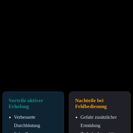
Regenerationsmethoden werden in aktive und passive Maßnahmen
unterteilt, wobei die Kombination beider Ansätze oft die besten
Ergebnisse liefert. Während passive Methoden wie Schlaf und
Massagen dem Körper die nötige Ruhe geben, zielen aktive
Maßnahmen wie leichtes Auslaufen oder Yoga darauf ab, die
Durchblutung sanft anzuregen und Stoffwechselendprodukte
schneller zu eliminieren.
In der Praxis hat sich gezeigt, dass ein lockeres Cool-down nach
einer intensiven Einheit den Laktatabbau beschleunigt. Passive
Maßnahmen hingegen, insbesondere die Hydrotherapie
(Wechselbäder) oder die Nutzung von Faszienrollen, unterstützen
die mechanische Lockerung des Gewebes. Die Wahl der Methode
sollte immer an die vorangegangene Belastungsart angepasst
werden.
Vorteile aktiver
Nachteile bei
Erholung
Fehlbedienung
Verbesserte
Gefahr zusätzlicher
Durchblutung
Ermüdung