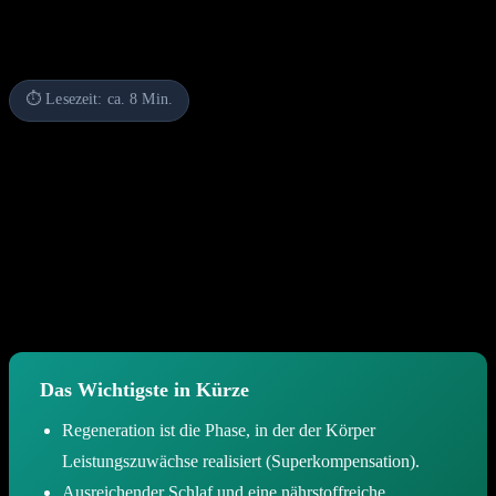
Überblick & Lesezeit
⏱ Lesezeit: ca. 8 Min.
Die körperliche Leistungsfähigkeit im Sport hängt nicht allein von
der Intensität des Trainings ab, sondern maßgeblich von der Qualität
der Erholungsphasen. Eine gezielte Strategie für Gesundheit und
Regeneration ermöglicht es dem Organismus, Belastungsreize zu
verarbeiten und Gewebestrukturen zu stärken. Dieser Artikel
beleuchtet die essenziellen Säulen der Erholung, um langfristige
Fortschritte zu sichern und Überlastungsschäden effektiv
vorzubeugen.
Das Wichtigste in Kürze
Regeneration ist die Phase, in der der Körper
Leistungszuwächse realisiert (Superkompensation).
Ausreichender Schlaf und eine nährstoffreiche