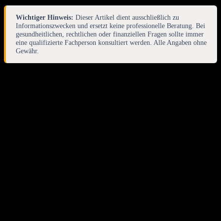
Wichtiger Hinweis:
Dieser Artikel dient ausschließlich zu
Informationszwecken und ersetzt keine professionelle Beratung. Bei
gesundheitlichen, rechtlichen oder finanziellen Fragen sollte immer
eine qualifizierte Fachperson konsultiert werden. Alle Angaben ohne
Gewähr.
Fazit
Gesundheit und Regeneration bilden das unverzichtbare Fundament
für jeden sportlichen Erfolg. Nur wer versteht, dass der Körper in
der Ruhephase wächst und nicht während der Belastung, kann sein
volles Potenzial ausschöpfen. Die Kombination aus bedarfsgerechter
Ernährung, ausreichendem Schlaf und gezielten
Erholungsmaßnahmen schützt vor Verletzungen und sichert eine
lebenslange Freude an der Bewegung.
Ein bewusster Umgang mit den eigenen Ressourcen unterscheidet
den langfristig erfolgreichen Athleten vom kurzzeitigen
Überperformer. Es empfiehlt sich, Regeneration als festen Teil des
Trainingsplans zu betrachten und ebenso diszipliniert zu verfolgen
wie die Trainingseinheiten selbst. Letztlich ist die Fähigkeit zur
Erholung ein ebenso trainierbares Attribut wie Kraft oder Ausdauer.