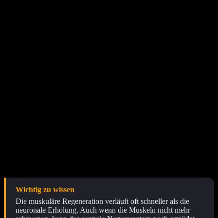
Welche Faktoren beeinflussen die
Erholungszeit nach dem Sport?
Die Dauer der Regeneration wird durch die Intensität der Belastung,
das individuelle Fitnesslevel, das Alter sowie externe Faktoren wie
Schlafqualität und Nährstoffzufuhr bestimmt. Während leichte
Einheiten oft nur wenige Stunden Erholung erfordern, benötigen
hochintensive Belastungen oder Krafttraining bis zu 72 Stunden für
eine vollständige Wiederherstellung.
Ein gut trainierter Stoffwechsel kann Abfallprodukte wie Laktat
schneller abtransportieren. Dennoch bleibt die Biologie limitiert: Mit
zunehmendem Alter verlangsamen sich die zellulären
Reparaturprozesse, was längere Pausen zwischen den Einheiten
notwendig macht. Auch psychischer Stress im Alltag kann die
körperliche Regeneration massiv behindern, da das Nervensystem
bereits durch andere Faktoren beansprucht wird.
Wichtig zu wissen
Die muskuläre Regeneration verläuft oft schneller als die
neuronale Erholung. Auch wenn die Muskeln nicht mehr