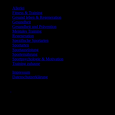
Allerlei
Fitness & Training
Gesund leben & Regeneration
Gesundheit
Gesundheit und Prävention
Mentales Training
Regeneration
Spezifische Sportarten
Sportarten
Sportausrüstung
Sporternährung
Sportpsychologie & Motivation
Training zuhause
Impressum
Datenschutzerklärung
Scroll
to
Top