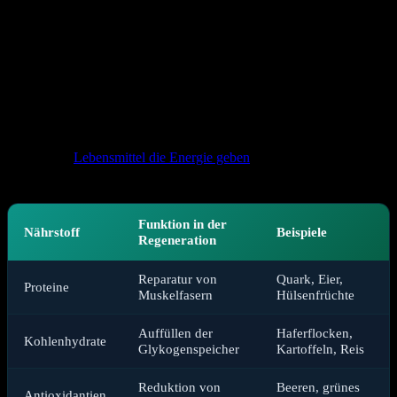
Muskelsynthese und komplexen Kohlenhydraten zur
Glykogenrestaurierung ist unmittelbar nach der Belastung essenziell,
um den katabolen (abbauenden) Zustand des Körpers zu beenden.
Neben den Makronährstoffen spielen Mikronährstoffe wie
Magnesium, Zink und Vitamine eine tragende Rolle bei
enzymatischen Prozessen und der Immunabwehr. Eine ausreichende
Hydratation ist zudem unerlässlich, um die Viskosität des Blutes zu
erhalten und den Nährstofftransport in die Zellen zu gewährleisten.
Wer gezielt
Lebensmittel die Energie geben
konsumiert, verkürzt die
Zeit bis zur nächsten Trainingseinheit spürbar.
Funktion in der
Nährstoff
Beispiele
Regeneration
Reparatur von
Quark, Eier,
Proteine
Muskelfasern
Hülsenfrüchte
Auffüllen der
Haferflocken,
Kohlenhydrate
Glykogenspeicher
Kartoffeln, Reis
Reduktion von
Beeren, grünes
Antioxidantien