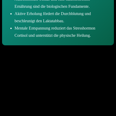
Ernährung sind die biologischen Fundamente.
Aktive Erholung fördert die Durchblutung und
beschleunigt den Laktatabbau.
Mentale Entspannung reduziert das Stresshormon
Cortisol und unterstützt die physische Heilung.
Warum ist Regeneration für die
sportliche Gesundheit entscheidend?
Regeneration im Sport beschreibt den Prozess, bei dem der Körper
nach einer Belastung das physiologische Gleichgewicht
wiederherstellt und seine Leistungsfähigkeit über das
Ausgangsniveau hinaus steigert. Ohne diese Pausen drohen
chronische Erschöpfung, Verletzungen und ein dauerhafter
Leistungsabfall durch das sogenannte Übertrainingssyndrom.
In der Sportwissenschaft wird dieses Prinzip als Superkompensation
bezeichnet. Während des Trainings entstehen mikroskopisch kleine
Risse in der Muskulatur und die Energiespeicher leeren sich. Erst in