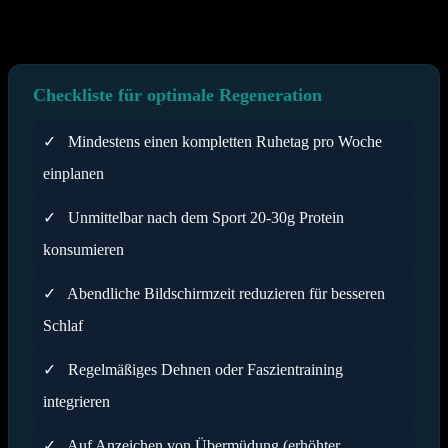
Schonung zu wahren, was langfristig die Gesundheit schützt und die
Motivation hochhält.
Checkliste für optimale Regeneration
✓
Mindestens einen kompletten Ruhetag pro Woche
einplanen
✓
Unmittelbar nach dem Sport 20-30g Protein
konsumieren
✓
Abendliche Bildschirmzeit reduzieren für besseren
Schlaf
✓
Regelmäßiges Dehnen oder Faszientraining
integrieren
✓
Auf Anzeichen von Übermüdung (erhöhter