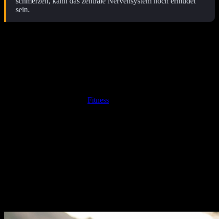
schmerzen, kann das zentrale Nervensystem noch ermüdet
sein.
Einfluss der Trainingsintensität
Ein moderater Dauerlauf belastet das System anders als ein
Maximalkrafttraining oder ein intensives Intervalltraining. Während
bei Ausdauerbelastungen primär die Glykogenspeicher geleert
werden, entstehen bei Kraftbelastungen strukturelle Mikrotraumata.
Je nach Sportart müssen unterschiedliche Regenerationszeiten
eingeplant werden, um die
Fitness
nachhaltig zu steigern, ohne den
Körper auszubrennen.
Individuelle Konstitution und Alter
Jeder Mensch reagiert unterschiedlich auf Belastungsreize.
Genetische Faktoren bestimmen, wie effizient Enzyme arbeiten und
wie schnell Zellen regenerieren. Jüngere Sportler profitieren oft von
einer höheren hormonellen Ausschüttung (z.B.
Wachstumshormone), während ältere Athleten vermehrt auf aktive
Erholungsmaßnahmen setzen sollten, um die Durchblutung zu
fördern.